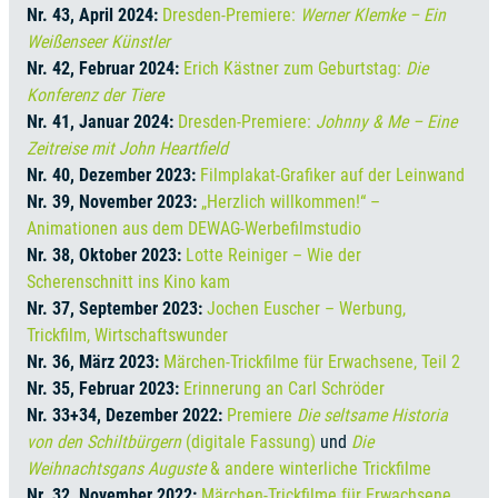
Nr. 43, April 2024:
Dresden-Premiere:
Werner Klemke – Ein
Weißenseer Künstler
Nr. 42, Februar 2024:
Erich Kästner zum Geburtstag:
Die
Konferenz der Tiere
Nr. 41, Januar 2024:
Dresden-Premiere:
Johnny & Me – Eine
Zeitreise mit John Heartfield
Nr. 40, Dezember 2023:
Filmplakat-Grafiker auf der Leinwand
Nr. 39, November 2023:
„Herzlich willkommen!“ –
Animationen aus dem DEWAG-Werbefilmstudio
Nr. 38, Oktober 2023:
Lotte Reiniger – Wie der
Scherenschnitt ins Kino kam
Nr. 37, September 2023:
Jochen Euscher – Werbung,
Trickfilm, Wirtschaftswunder
Nr. 36, März 2023:
Märchen-Trickfilme für Erwachsene, Teil 2
Nr. 35, Februar 2023:
Erinnerung an Carl Schröder
Nr. 33+34, Dezember 2022:
Premiere
Die seltsame Historia
von den Schiltbürgern
(digitale Fassung)
und
Die
Weihnachtsgans Auguste
& andere winterliche Trickfilme
Nr. 32, November 2022:
Märchen-Trickfilme für Erwachsene