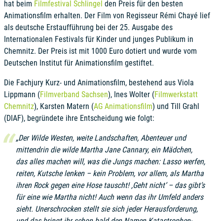
hat beim
Filmfestival Schlingel
den Preis für den besten
Animationsfilm erhalten. Der Film von Regisseur Rémi Chayé lief
als deutsche Erstaufführung bei der 25. Ausgabe des
Internationalen Festivals für Kinder und junges Publikum in
Chemnitz. Der Preis ist mit 1000 Euro dotiert und wurde vom
Deutschen Institut für Animationsfilm gestiftet.
Die Fachjury Kurz- und Animationsfilm, bestehend aus Viola
Lippmann (
Filmverband Sachsen
), Ines Wolter (
Filmwerkstatt
Chemnitz
), Karsten Matern (
AG Animationsfilm
) und Till Grahl
(DIAF), begründete ihre Entscheidung wie folgt:
„Der Wilde Westen, weite Landschaften, Abenteuer und
mittendrin die wilde Martha Jane Cannary, ein Mädchen,
das alles machen will, was die Jungs machen: Lasso werfen,
reiten, Kutsche lenken – kein Problem, vor allem, als Martha
ihren Rock gegen eine Hose tauscht! ,Geht nicht‘ – das gibt‘s
für eine wie Martha nicht! Auch wenn das ihr Umfeld anders
sieht. Unerschrocken stellt sie sich jeder Herausforderung,
und das bringt ihr schon bald den Namen Katastrophen-