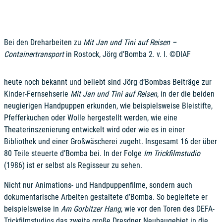
Bei den Dreharbeiten zu
Mit Jan und Tini auf Reisen –
Containertransport
in Rostock, Jörg d’Bomba 2. v. l. ©DIAF
heute noch bekannt und beliebt sind Jörg d‘Bombas Beiträge zur
Kinder-Fernsehserie
Mit Jan und Tini auf Reisen
, in der die beiden
neugierigen Handpuppen erkunden, wie beispielsweise Bleistifte,
Pfefferkuchen oder Wolle hergestellt werden, wie eine
Theaterinszenierung entwickelt wird oder wie es in einer
Bibliothek und einer Großwäscherei zugeht. Insgesamt 16 der über
80 Teile steuerte d’Bomba bei. In der Folge
Im Trickfilmstudio
(1986) ist er selbst als Regisseur zu sehen.
Nicht nur Animations- und Handpuppenfilme, sondern auch
dokumentarische Arbeiten gestaltete d’Bomba. So begleitete er
beispielsweise in
Am Gorbitzer Hang
, wie vor den Toren des DEFA-
Trickfilmstudios das zweite große Dresdner Neubaugebiet in die