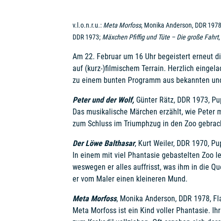
v.l.o.n.r.u.:
Meta Morfoss
, Monika Anderson, DDR 197
DDR 1973;
Mäxchen Pfiffig und Tüte – Die große Fahrt
Am 22. Februar um 16 Uhr begeistert erneut d
auf (kurz-)filmischem Terrain. Herzlich eingel
zu einem bunten Programm aus bekannten und 
Peter und der Wolf,
Günter Rätz, DDR 1973, Pu
Das musikalische Märchen erzählt, wie Peter mi
zum Schluss im Triumphzug in den Zoo gebrach
Der Löwe Balthasar
, Kurt Weiler, DDR 1970, P
In einem mit viel Phantasie gebastelten Zoo l
weswegen er alles auffrisst, was ihm in die 
er vom Maler einen kleineren Mund.
Meta Morfoss
, Monika Anderson, DDR 1978, Fla
Meta Morfoss ist ein Kind voller Phantasie. I