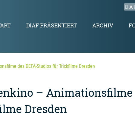
A
TART
DIAF PRÄSENTIERT
ARCHIV
F
onsfilme des DEFA-Studios für Trickfilme Dresden
ienkino – Animationsfilme
filme Dresden