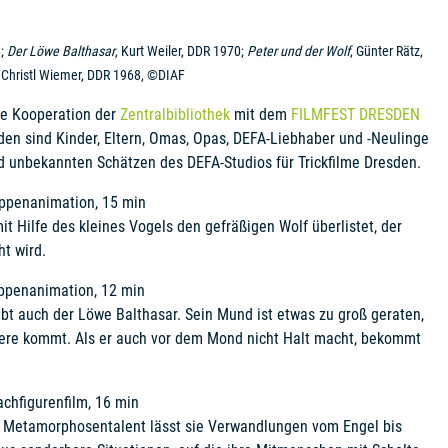
8;
Der Löwe Balthasar
, Kurt Weiler, DDR 1970;
Peter und der Wolf
, Günter Rätz,
, Christl Wiemer, DDR 1968, ©DIAF
ie Kooperation der
Zentralbibliothek
mit dem
FILMFEST DRESDEN
aden sind Kinder, Eltern, Omas, Opas, DEFA-Liebhaber und -Neulinge
unbekannten Schätzen des DEFA-Studios für Trickfilme Dresden.
ppenanimation, 15 min
t Hilfe des kleines Vogels den gefräßigen Wolf überlistet, der
t wird.
uppenanimation, 12 min
ebt auch der Löwe Balthasar. Sein Mund ist etwas zu groß geraten,
Quere kommt. Als er auch vor dem Mond nicht Halt macht, bekommt
chfigurenfilm, 16 min
hr Metamorphosentalent lässt sie Verwandlungen vom Engel bis