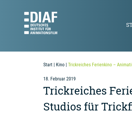
S
Start
|
Kino
|
Trickreiches Ferienkino – Animati
18. Februar 2019
Trickreiches Fer
Studios für Trick