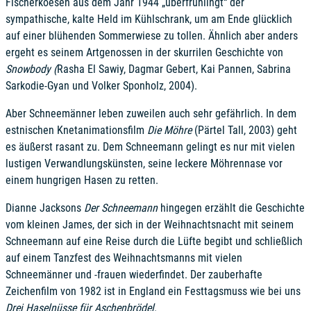
Fischerkoesen aus dem Jahr 1944 „überfrühlingt“ der
sympathische, kalte Held im Kühlschrank, um am Ende glücklich
auf einer blühenden Sommerwiese zu tollen. Ähnlich aber anders
ergeht es seinem Artgenossen in der skurrilen Geschichte von
Snowbody (
Rasha El Sawiy, Dagmar Gebert, Kai Pannen, Sabrina
Sarkodie-Gyan und Volker Sponholz, 2004).
Aber Schneemänner leben zuweilen auch sehr gefährlich. In dem
estnischen Knetanimationsfilm
Die Möhre
(Pärtel Tall, 2003) geht
es äußerst rasant zu. Dem Schneemann gelingt es nur mit vielen
lustigen Verwandlungskünsten, seine leckere Möhrennase vor
einem hungrigen Hasen zu retten.
Dianne Jacksons
Der Schneemann
hingegen erzählt die Geschichte
vom kleinen James, der sich in der Weihnachtsnacht mit seinem
Schneemann auf eine Reise durch die Lüfte begibt und schließlich
auf einem Tanzfest des Weihnachtsmanns mit vielen
Schneemänner und -frauen wiederfindet. Der zauberhafte
Zeichenfilm von 1982 ist in England ein Festtagsmuss wie bei uns
Drei Haselnüsse für Aschenbrödel
.