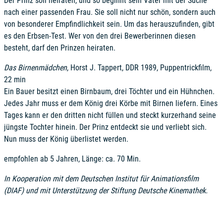
Der Prinz soll heiraten, und so beginnt sein Vater mit der Suche
nach einer passenden Frau. Sie soll nicht nur schön, sondern auch
von besonderer Empfindlichkeit sein. Um das herauszufinden, gibt
es den Erbsen-Test. Wer von den drei Bewerberinnen diesen
besteht, darf den Prinzen heiraten.
Das Birnenmädchen
, Horst J. Tappert, DDR 1989, Puppentrickfilm,
22 min
Ein Bauer besitzt einen Birnbaum, drei Töchter und ein Hühnchen.
Jedes Jahr muss er dem König drei Körbe mit Birnen liefern. Eines
Tages kann er den dritten nicht füllen und steckt kurzerhand seine
jüngste Tochter hinein. Der Prinz entdeckt sie und verliebt sich.
Nun muss der König überlistet werden.
empfohlen ab 5 Jahren, Länge: ca. 70 Min.
In Kooperation mit dem Deutschen Institut für Animationsfilm
(DIAF) und mit Unterstützung der Stiftung Deutsche Kinemathek.