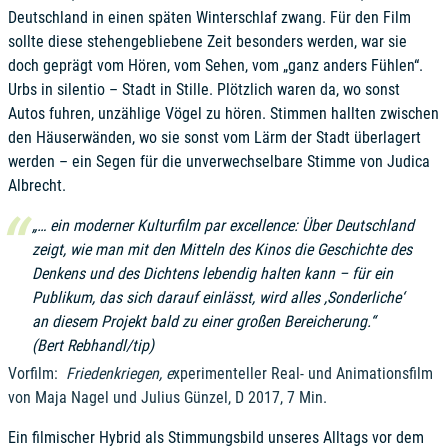
Deutschland in einen späten Winterschlaf zwang. Für den Film
sollte diese stehengebliebene Zeit besonders werden, war sie
doch geprägt vom Hören, vom Sehen, vom „ganz anders Fühlen“.
Urbs in silentio – Stadt in Stille. Plötzlich waren da, wo sonst
Autos fuhren, unzählige Vögel zu hören. Stimmen hallten zwischen
den Häuserwänden, wo sie sonst vom Lärm der Stadt überlagert
werden – ein Segen für die unverwechselbare Stimme von Judica
Albrecht.
„… ein moderner Kulturfilm par excellence:
Über Deutschland
zeigt, wie man mit den Mitteln des Kinos die Geschichte des
Denkens und des Dichtens lebendig halten kann – für ein
Publikum, das sich darauf einlässt, wird alles ,Sonderliche‘
an diesem Projekt bald zu einer großen Bereicherung.“
(Bert Rebhandl/tip)
Vorfilm:
Friedenkriegen, e
xperimenteller Real- und Animationsfilm
von Maja Nagel und Julius Günzel, D 2017, 7 Min.
Ein filmischer Hybrid als Stimmungsbild unseres Alltags vor dem