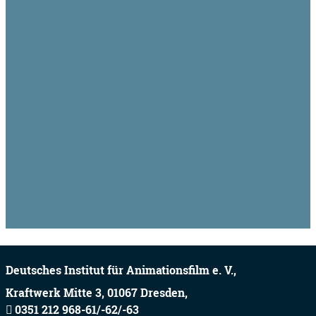
Deutsches Institut für Animationsfilm e. V.,
Kraftwerk Mitte 3,
01067
Dresden,
0351 212 968-61/-62/-63