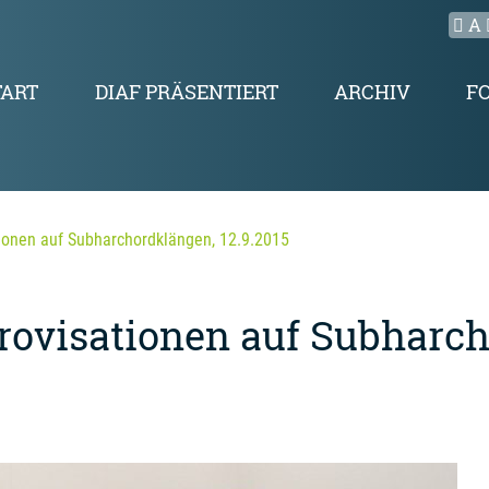
A
TART
DIAF PRÄSENTIERT
ARCHIV
F
tionen auf Subharchordklängen, 12.9.2015
rovisationen auf Subharc