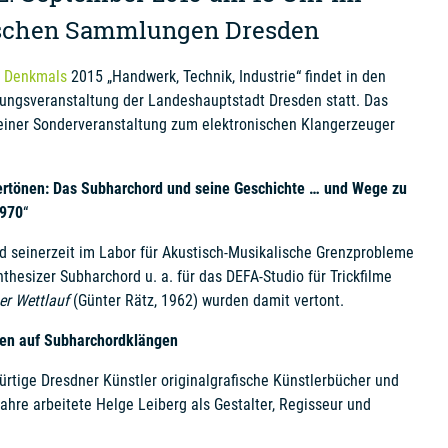
schen Sammlungen Dresden
n Denkmals
2015 „Handwerk, Technik, Industrie“ findet in den
ngsveranstaltung der Landeshauptstadt Dresden statt. Das
t einer Sonderveranstaltung zum elektronischen Klangerzeuger
tertönen: Das Subharchord und seine Geschichte … und Wege zu
970
“
d seinerzeit im Labor für Akustisch-Musikalische Grenzprobleme
thesizer Subharchord u. a. für das DEFA-Studio für Trickfilme
er Wettlauf
(Günter Rätz, 1962) wurden damit vertont.
onen auf Subharchordklängen
rtige Dresdner Künstler originalgrafische Künstlerbücher und
ahre arbeitete Helge Leiberg als Gestalter, Regisseur und
.