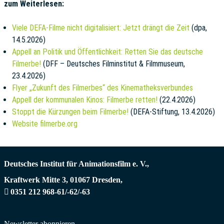
zum Weiterlesen:
Viele DEFA-Filme nicht digitalisiert: Jetzt drängt die Zeit
(dpa,
14.5.2026)
Appell an Politik und Öffentlichkeit: Retten Sie das deutsche
Filmerbe!
(DFF – Deutsches Filminstitut & Filmmuseum,
23.4.2026)
Flyer „Zukunft des Filmerbes“ des Kinematheksverbundes
Appell der kommunalen Kinos: Filmerbe retten!
(22.4.2026)
Stoppt die Kürzungen beim Filmerbe!
(DEFA-Stiftung, 13.4.2026)
Website filmerbe.org
Deutsches Institut für Animationsfilm e. V.,
Kraftwerk Mitte 3,
01067
Dresden,
0351 212 968-61/-62/-63
Newsletter abonnieren