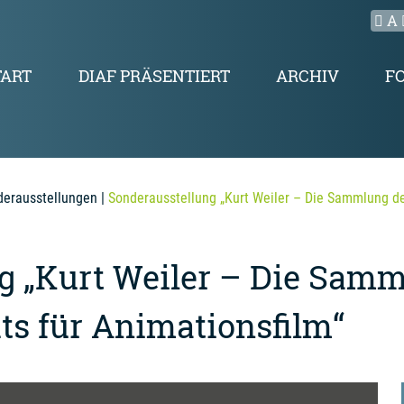
A
TART
DIAF PRÄSENTIERT
ARCHIV
F
erausstellungen
|
Sonderausstellung „Kurt Weiler – Die Sammlung des
g „Kurt Weiler – Die Sam
ts für Animationsfilm“