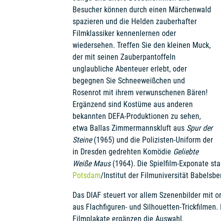
Besucher können durch einen Märchenwald
spazieren und die Helden zauberhafter
Filmklassiker kennenlernen oder
wiedersehen. Treffen Sie den kleinen Muck,
der mit seinen Zauberpantoffeln
unglaubliche Abenteuer erlebt, oder
begegnen Sie Schneeweißchen und
Rosenrot mit ihrem verwunschenen Bären!
Ergänzend sind Kostüme aus anderen
bekannten DEFA-Produktionen zu sehen,
etwa Ballas Zimmermannskluft aus
Spur der
Steine
(1965) und die Polizisten-Uniform der
in Dresden gedrehten Komödie
Geliebte
Weiße Maus
(1964). Die Spielfilm-Exponate 
Potsdam
/Institut der Filmuniversität Babels
Das DIAF steuert vor allem Szenenbilder mit o
aus Flachfiguren- und Silhouetten-Trickfilmen
Filmplakate ergänzen die Auswahl.