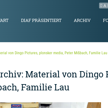
A
TART
DIAF PRÄSENTIERT
ARCHIV
F
rial von Dingo Pictures, plonsker media, Peter Mißbach, Familie Lau
chiv: Material von Dingo P
bach, Familie Lau