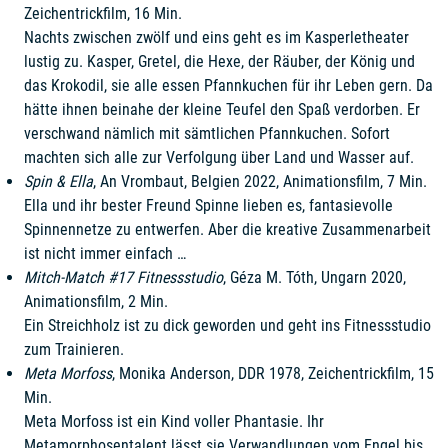
Zeichentrickfilm, 16 Min.
Nachts zwischen zwölf und eins geht es im Kasperletheater
lustig zu. Kasper, Gretel, die Hexe, der Räuber, der König und
das Krokodil, sie alle essen Pfannkuchen für ihr Leben gern. Da
hätte ihnen beinahe der kleine Teufel den Spaß verdorben. Er
verschwand nämlich mit sämtlichen Pfannkuchen. Sofort
machten sich alle zur Verfolgung über Land und Wasser auf.
Spin & Ella
, An Vrombaut, Belgien 2022, Animationsfilm, 7 Min.
Ella und ihr bester Freund Spinne lieben es, fantasievolle
Spinnennetze zu entwerfen. Aber die kreative Zusammenarbeit
ist nicht immer einfach …
Mitch-Match #17 Fitnessstudio
, Géza M. Tóth, Ungarn 2020,
Animationsfilm, 2 Min.
Ein Streichholz ist zu dick geworden und geht ins Fitnessstudio
zum Trainieren.
Meta Morfoss
, Monika Anderson, DDR 1978, Zeichentrickfilm, 15
Min.
Meta Morfoss ist ein Kind voller Phantasie. Ihr
Metamorphosentalent lässt sie Verwandlungen vom Engel bis